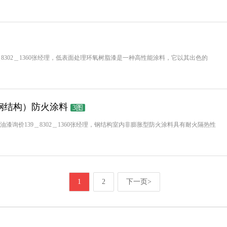
8302＿1360张经理，低表面处理环氧树脂漆是一种高性能涂料，它以其出色的
钢结构）防火涂料
3图
漆询价139＿8302＿1360张经理，钢结构室内非膨胀型防火涂料具有耐火隔热性
1
2
下一页>