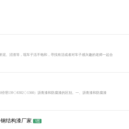
淤泥、沼渣等，现车子活不饱和，寻找有活或者对车子感兴趣的老师一起合
理139◇8302◇1360）沥青漆和防腐漆的区别。一、沥青漆和防腐漆
-钢结构漆厂家
3图