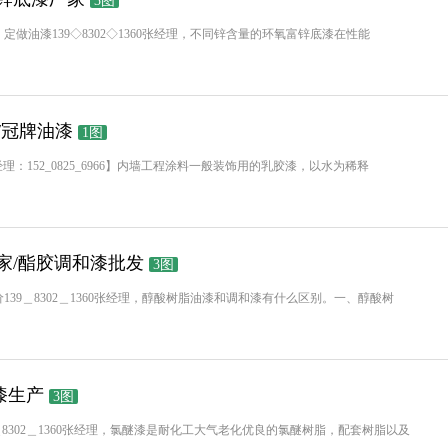
3图
做油漆139◇8302◇1360张经理，不同锌含量的环氧富锌底漆在性能
/冠牌油漆
1图
：152_0825_6966】内墙工程涂料一般装饰用的乳胶漆，以水为稀释
家/酯胶调和漆批发
3图
139＿8302＿1360张经理，醇酸树脂油漆和调和漆有什么区别。一、醇酸树
漆生产
3图
8302＿1360张经理，氯醚漆是耐化工大气老化优良的氯醚树脂，配套树脂以及