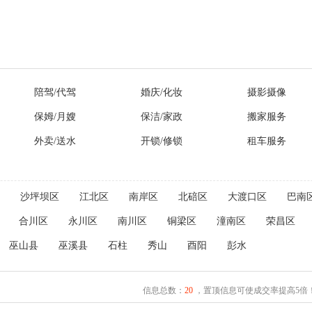
陪驾/代驾
婚庆/化妆
摄影摄像
保姆/月嫂
保洁/家政
搬家服务
外卖/送水
开锁/修锁
租车服务
沙坪坝区
江北区
南岸区
北碚区
大渡口区
巴南
合川区
永川区
南川区
铜梁区
潼南区
荣昌区
巫山县
巫溪县
石柱
秀山
酉阳
彭水
信息总数：
20
，置顶信息可使成交率提高5倍