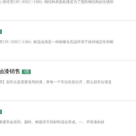
张经理139◇8302◇1360）钢结构表面刷漆是为了预防钢结构的生锈和
图
139◇8302◇1360）耐温油漆是一种能够在高温环境下保持稳定性和耐
油漆销售
3图
60张经理】划车位是需要使用的漆，将每一个车位给划分开，那么划车位漆是
图
理】手喷漆通常由溶剂、颜料、树脂等不同材料混合而成。一、手喷漆的材