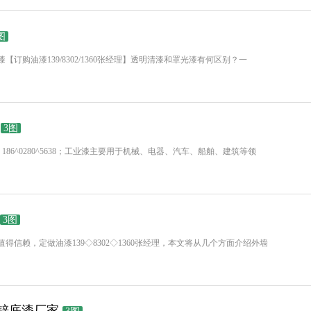
图
购油漆139/8302/1360张经理】透明清漆和罩光漆有何区别？一
3图
86^0280^5638；工业漆主要用于机械、电器、汽车、船舶、建筑等领
3图
信赖，定做油漆139◇8302◇1360张经理，本文将从几个方面介绍外墙
锌底漆厂家