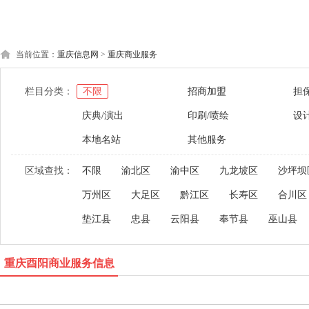
当前位置：
重庆信息网
>
重庆商业服务
栏目分类：
不限
招商加盟
担
庆典/演出
印刷/喷绘
设
本地名站
其他服务
区域查找：
不限
渝北区
渝中区
九龙坡区
沙坪坝
万州区
大足区
黔江区
长寿区
合川区
垫江县
忠县
云阳县
奉节县
巫山县
重庆酉阳商业服务信息