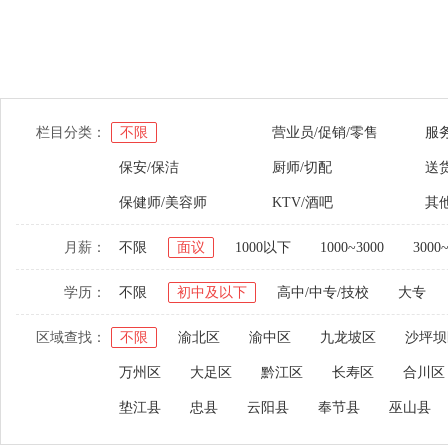
栏目分类：
不限
营业员/促销/零售
服
保安/保洁
厨师/切配
送货
保健师/美容师
KTV/酒吧
其
月薪：
不限
面议
1000以下
1000~3000
3000
学历：
不限
初中及以下
高中/中专/技校
大专
区域查找：
不限
渝北区
渝中区
九龙坡区
沙坪坝
万州区
大足区
黔江区
长寿区
合川区
垫江县
忠县
云阳县
奉节县
巫山县