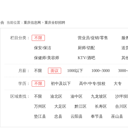
当前位置：
重庆信息网
>
重庆全职招聘
栏目分类：
不限
营业员/促销/零售
服
保安/保洁
厨师/切配
送货
保健师/美容师
KTV/酒吧
其
月薪：
不限
面议
1000以下
1000~3000
3000
学历：
不限
初中及以下
高中/中专/技校
大专
区域查找：
不限
渝北区
渝中区
九龙坡区
沙坪坝
万州区
大足区
黔江区
长寿区
合川区
垫江县
忠县
云阳县
奉节县
巫山县