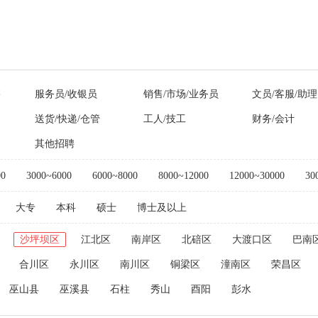
售
服务员/收银员
销售/市场/业务员
文员/客服/助理
送货/快递/仓管
工人/技工
财务/会计
其他招聘
00
3000~6000
6000~8000
8000~12000
12000~30000
30
大专
本科
硕士
博士及以上
沙坪坝区
江北区
南岸区
北碚区
大渡口区
巴南
合川区
永川区
南川区
铜梁区
潼南区
荣昌区
巫山县
巫溪县
石柱
秀山
酉阳
彭水