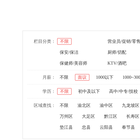
栏目分类：
不限
营业员/促销/零
保安/保洁
厨师/切配
保健师/美容师
KTV/酒吧
月薪：
不限
面议
1000以下
1000~30
学历：
不限
初中及以下
高中/中专/技校
区域查找：
不限
渝北区
渝中区
九龙坡区
万州区
大足区
黔江区
长寿区
垫江县
忠县
云阳县
奉节县