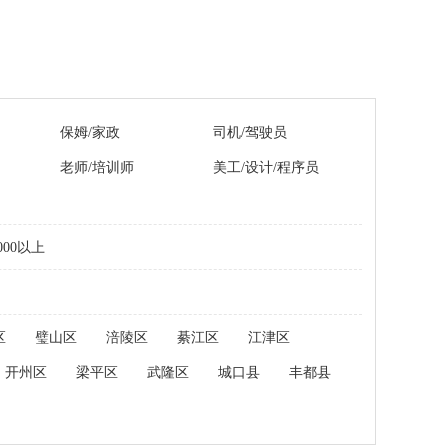
保姆/家政
司机/驾驶员
老师/培训师
美工/设计/程序员
000以上
区
璧山区
涪陵区
綦江区
江津区
开州区
梁平区
武隆区
城口县
丰都县