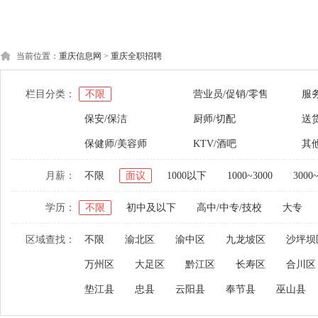
当前位置：
重庆信息网
>
重庆全职招聘
栏目分类：
不限
营业员/促销/零售
服
保安/保洁
厨师/切配
送货
保健师/美容师
KTV/酒吧
其
月薪：
不限
面议
1000以下
1000~3000
3000
学历：
不限
初中及以下
高中/中专/技校
大专
区域查找：
不限
渝北区
渝中区
九龙坡区
沙坪坝
万州区
大足区
黔江区
长寿区
合川区
垫江县
忠县
云阳县
奉节县
巫山县