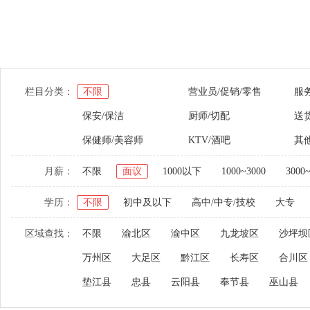
栏目分类：
不限
营业员/促销/零售
服
保安/保洁
厨师/切配
送货
保健师/美容师
KTV/酒吧
其
月薪：
不限
面议
1000以下
1000~3000
3000
学历：
不限
初中及以下
高中/中专/技校
大专
区域查找：
不限
渝北区
渝中区
九龙坡区
沙坪坝
万州区
大足区
黔江区
长寿区
合川区
垫江县
忠县
云阳县
奉节县
巫山县