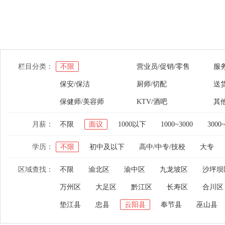
栏目分类：
不限
营业员/促销/零售
服
保安/保洁
厨师/切配
送货
保健师/美容师
KTV/酒吧
其
月薪：
不限
面议
1000以下
1000~3000
3000
学历：
不限
初中及以下
高中/中专/技校
大专
区域查找：
不限
渝北区
渝中区
九龙坡区
沙坪坝
万州区
大足区
黔江区
长寿区
合川区
垫江县
忠县
云阳县
奉节县
巫山县