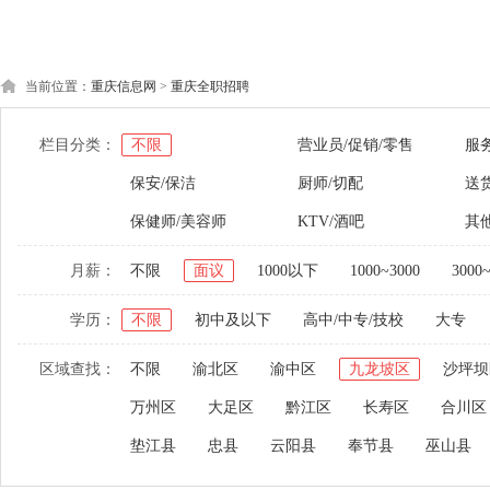
当前位置：
重庆信息网
>
重庆全职招聘
栏目分类：
不限
营业员/促销/零售
服
保安/保洁
厨师/切配
送货
保健师/美容师
KTV/酒吧
其
月薪：
不限
面议
1000以下
1000~3000
3000
学历：
不限
初中及以下
高中/中专/技校
大专
区域查找：
不限
渝北区
渝中区
九龙坡区
沙坪坝
万州区
大足区
黔江区
长寿区
合川区
垫江县
忠县
云阳县
奉节县
巫山县