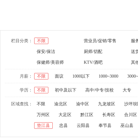
栏目分类：
不限
营业员/促销/零售
服
保安/保洁
厨师/切配
送货
保健师/美容师
KTV/酒吧
其
月薪：
不限
面议
1000以下
1000~3000
3000
学历：
不限
初中及以下
高中/中专/技校
大专
区域查找：
不限
渝北区
渝中区
九龙坡区
沙坪坝
万州区
大足区
黔江区
长寿区
合川区
垫江县
忠县
云阳县
奉节县
巫山县