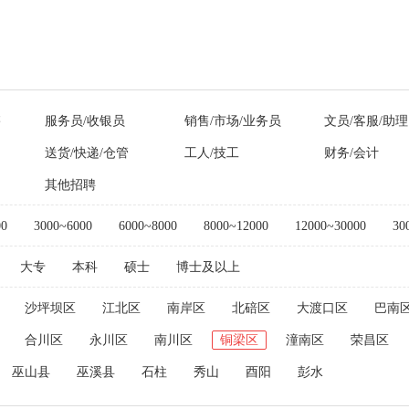
售
服务员/收银员
销售/市场/业务员
文员/客服/助理
送货/快递/仓管
工人/技工
财务/会计
其他招聘
00
3000~6000
6000~8000
8000~12000
12000~30000
30
大专
本科
硕士
博士及以上
沙坪坝区
江北区
南岸区
北碚区
大渡口区
巴南
合川区
永川区
南川区
铜梁区
潼南区
荣昌区
巫山县
巫溪县
石柱
秀山
酉阳
彭水