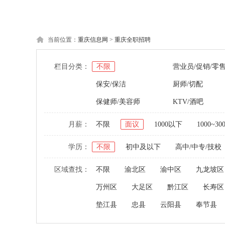
当前位置：
重庆信息网
>
重庆全职招聘
栏目分类：
不限
营业员/促销/零
保安/保洁
厨师/切配
保健师/美容师
KTV/酒吧
月薪：
不限
面议
1000以下
1000~30
学历：
不限
初中及以下
高中/中专/技校
区域查找：
不限
渝北区
渝中区
九龙坡区
万州区
大足区
黔江区
长寿区
垫江县
忠县
云阳县
奉节县