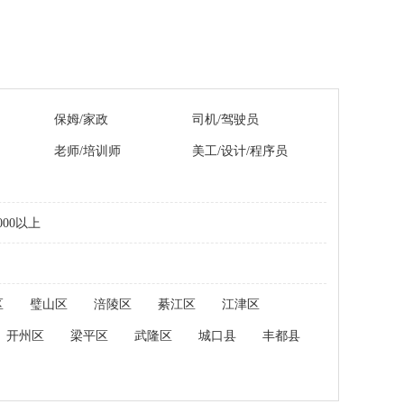
保姆/家政
司机/驾驶员
老师/培训师
美工/设计/程序员
000以上
区
璧山区
涪陵区
綦江区
江津区
开州区
梁平区
武隆区
城口县
丰都县