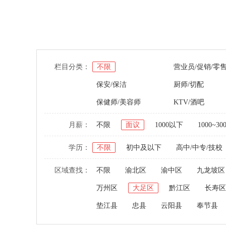
栏目分类：
不限
营业员/促销/零
保安/保洁
厨师/切配
保健师/美容师
KTV/酒吧
月薪：
不限
面议
1000以下
1000~30
学历：
不限
初中及以下
高中/中专/技校
区域查找：
不限
渝北区
渝中区
九龙坡区
万州区
大足区
黔江区
长寿区
垫江县
忠县
云阳县
奉节县