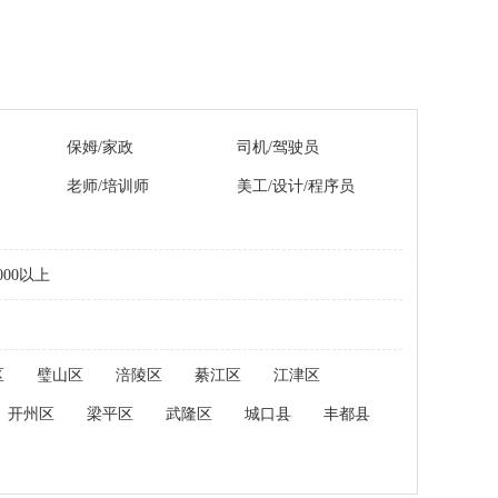
保姆/家政
司机/驾驶员
老师/培训师
美工/设计/程序员
000以上
区
璧山区
涪陵区
綦江区
江津区
开州区
梁平区
武隆区
城口县
丰都县