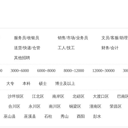
售
服务员/收银员
销售/市场/业务员
文员/客服/助理
送货/快递/仓管
工人/技工
财务/会计
其他招聘
00
3000~6000
6000~8000
8000~12000
12000~30000
30
大专
本科
硕士
博士及以上
沙坪坝区
江北区
南岸区
北碚区
大渡口区
巴南
合川区
永川区
南川区
铜梁区
潼南区
荣昌区
巫山县
巫溪县
石柱
秀山
酉阳
彭水