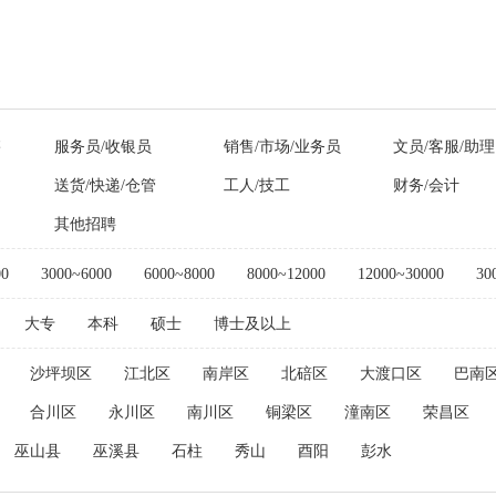
售
服务员/收银员
销售/市场/业务员
文员/客服/助理
送货/快递/仓管
工人/技工
财务/会计
其他招聘
00
3000~6000
6000~8000
8000~12000
12000~30000
30
大专
本科
硕士
博士及以上
沙坪坝区
江北区
南岸区
北碚区
大渡口区
巴南
合川区
永川区
南川区
铜梁区
潼南区
荣昌区
巫山县
巫溪县
石柱
秀山
酉阳
彭水