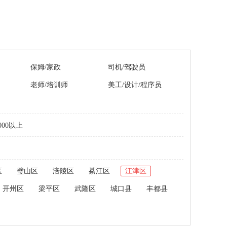
保姆/家政
司机/驾驶员
老师/培训师
美工/设计/程序员
000以上
区
璧山区
涪陵区
綦江区
江津区
开州区
梁平区
武隆区
城口县
丰都县