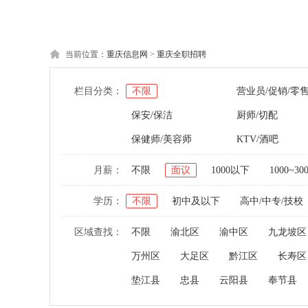
当前位置：
重庆信息网
>
重庆全职招聘
栏目分类：
不限
营业员/促销/零
保安/保洁
厨师/切配
保健师/美容师
KTV/酒吧
月薪：
不限
面议
1000以下
1000~30
学历：
不限
初中及以下
高中/中专/技校
区域查找：
不限
渝北区
渝中区
九龙坡区
万州区
大足区
黔江区
长寿区
垫江县
忠县
云阳县
奉节县