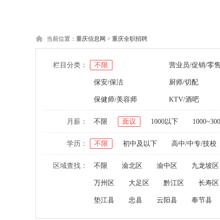
当前位置：
重庆信息网
>
重庆全职招聘
栏目分类：
不限
营业员/促销/零
保安/保洁
厨师/切配
保健师/美容师
KTV/酒吧
月薪：
不限
面议
1000以下
1000~30
学历：
不限
初中及以下
高中/中专/技校
区域查找：
不限
渝北区
渝中区
九龙坡区
万州区
大足区
黔江区
长寿区
垫江县
忠县
云阳县
奉节县