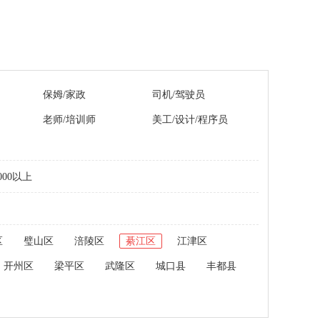
保姆/家政
司机/驾驶员
老师/培训师
美工/设计/程序员
000以上
区
璧山区
涪陵区
綦江区
江津区
开州区
梁平区
武隆区
城口县
丰都县