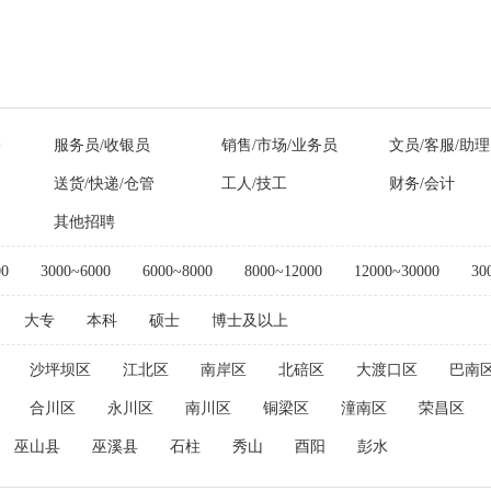
售
服务员/收银员
销售/市场/业务员
文员/客服/助理
送货/快递/仓管
工人/技工
财务/会计
其他招聘
00
3000~6000
6000~8000
8000~12000
12000~30000
30
大专
本科
硕士
博士及以上
沙坪坝区
江北区
南岸区
北碚区
大渡口区
巴南
合川区
永川区
南川区
铜梁区
潼南区
荣昌区
巫山县
巫溪县
石柱
秀山
酉阳
彭水