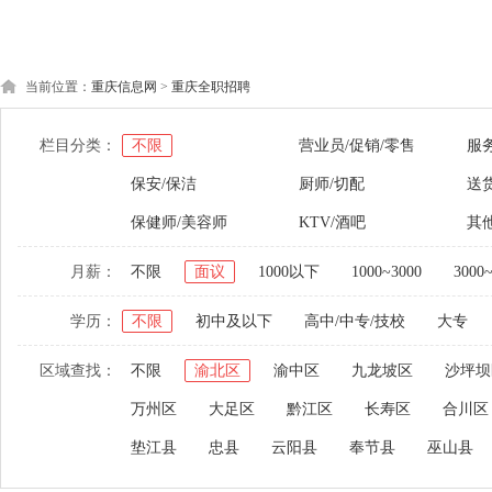
当前位置：
重庆信息网
>
重庆全职招聘
栏目分类：
不限
营业员/促销/零售
服
保安/保洁
厨师/切配
送货
保健师/美容师
KTV/酒吧
其
月薪：
不限
面议
1000以下
1000~3000
3000
学历：
不限
初中及以下
高中/中专/技校
大专
区域查找：
不限
渝北区
渝中区
九龙坡区
沙坪坝
万州区
大足区
黔江区
长寿区
合川区
垫江县
忠县
云阳县
奉节县
巫山县